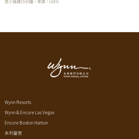
至少延遲15分鐘。來源：LSEG
Wynn Resorts
Wynn & Encore Las Vegas
Encore Boston Harbor
永利皇宮