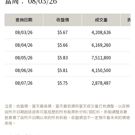
當周： 08/03/26
查詢日期
收盤價
成交量
拆
08/03/26
$5.67
4,208,626
08/04/26
$5.66
6,169,260
08/05/26
$5.83
7,511,800
08/06/26
$5.81
4,150,500
08/07/26
$5.75
2,878,487
注意：收盤價、當天最高價、當天最低價和當天成交量已有調整，以反映
自所示日期起該證券可能經歷的所有股票拆分和/或紅利。拆股調整系數
是累積了自所示日期以來的所有拆股。收盤價並不一定預示着未來的價格
表現。